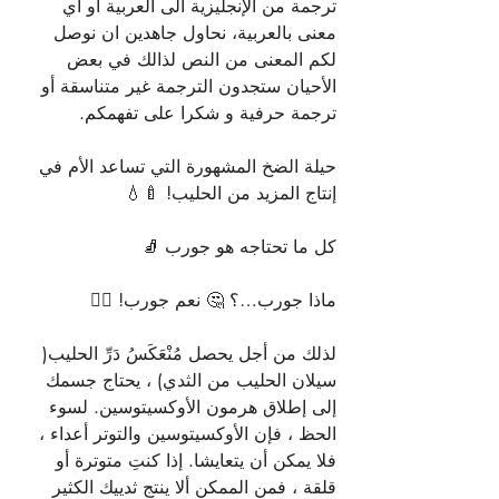
ترجمة من الإنجليزية الى العربية او أي 
معنى بالعربية، نحاول جاهدين ان نوصل 
لكم المعنى من النص لذالك في بعض 
الأحيان ستجدون الترجمة غير متناسقة أو 
ترجمة حرفية و شكرا على تفهمكم.
حيلة الضخ المشهورة التي تساعد الأم في 
إنتاج المزيد من الحليب! 🍼💧
كل ما تحتاجه هو جورب 🧦
ماذا جورب…؟ 🤔 نعم جورب! 🙋‍♀️
لذلك من أجل يحصل مُنْعَكَسُ دَرِّ الحليب( 
سيلان الحليب من الثدي) ، يحتاج جسمك 
إلى إطلاق هرمون الأوكسيتوسين. لسوء 
الحظ ، فإن الأوكسيتوسين والتوتر أعداء ، 
فلا يمكن أن يتعايشا. إذا كنتِ متوترة أو 
قلقة ، فمن الممكن ألا ينتج ثدييك الكثير 