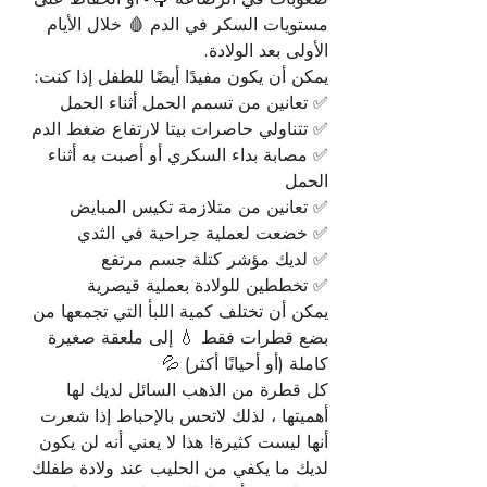
مستويات السكر في الدم 🩸 خلال الأيام 
الأولى بعد الولادة.
يمكن أن يكون مفيدًا أيضًا للطفل إذا كنت:
✅ تعانين من تسمم الحمل أثناء الحمل
✅ تتناولي حاصرات بيتا لارتفاع ضغط الدم
✅ مصابة بداء السكري أو أصبت به أثناء 
الحمل
✅ تعانين من متلازمة تكيس المبايض
✅ خضعت لعملية جراحية في الثدي
✅ لديك مؤشر كتلة جسم مرتفع
✅ تخططين للولادة بعملية قيصرية
يمكن أن تختلف كمية اللبأ التي تجمعها من 
بضع قطرات فقط 💧 إلى ملعقة صغيرة 
كاملة (أو أحيانًا أكثر) 💦
كل قطرة من الذهب السائل لديك لها 
أهميتها ، لذلك لاتحس بالإحباط إذا شعرت 
أنها ليست كثيرة! هذا لا يعني أنه لن يكون 
لديك ما يكفي من الحليب عند ولادة طفلك 