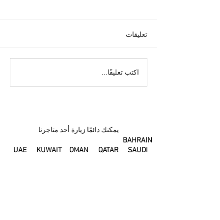
تعليقات
جسمي بعد الولادة
يمكن للتغييرات في
اكتب تعليقًا...
هرموناتك أن تغير طعم لبن
الأم
يمكنك دائمًا زيارة أحد متاجرنا
BAHRAIN
UAE
KUWAIT
OMAN
QATAR
SAUDI
ARABIA