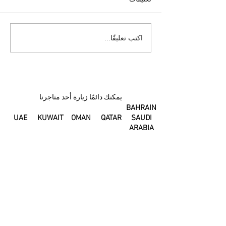
جسمي بعد الولادة
يمكن للتغييرات في
اكتب تعليقًا...
هرموناتك أن تغير طعم لبن
الأم
يمكنك دائمًا زيارة أحد متاجرنا
BAHRAIN
UAE
KUWAIT
OMAN
QATAR
SAUDI
ARABIA