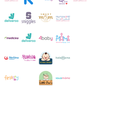
خدمة العملاء:
+971 52 483 1697